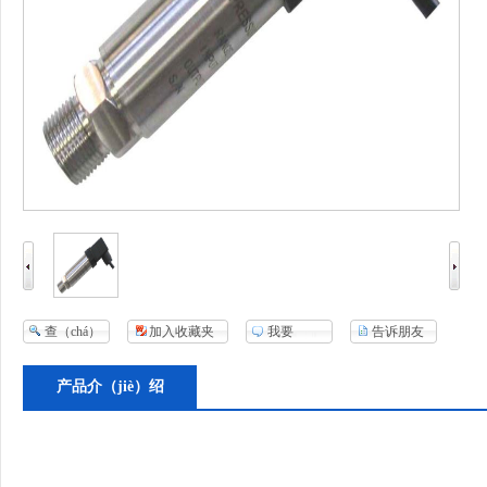
查（chá）
加入收藏夹
我要
告诉朋友
看大图165
（yào）评价
产品介（jiè）绍