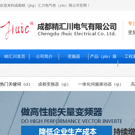
欢迎来到成都精（jīng）汇川电气有（yǒu）限公司官网！
专
变
精汇川首页
公司简介
变频器
产品（pǐn）展
工程
示
热门关键词（cí）:
成都变频器（qì）
一体化伺服驱动器（qì）
高